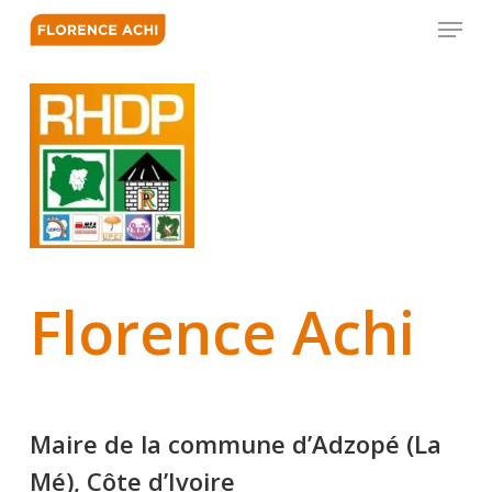
Skip
Menu
to
main
Close
content
Menu
Florence Achi
Maire de la commune d’Adzopé (La
Mé), Côte d’Ivoire