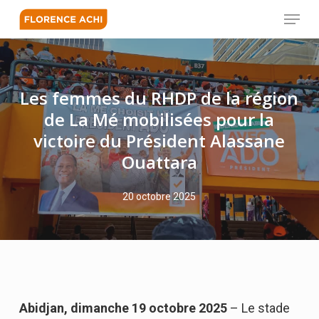
Skip
Menu
to
main
Close
content
Menu
Les femmes du RHDP de la région
de La Mé mobilisées pour la
victoire du Président Alassane
Ouattara
20 octobre 2025
Abidjan, dimanche 19 octobre 2025
– Le stade