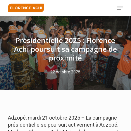
Skip
Menu
to
main
Close
content
Menu
Présidentielle 2025 : Florence
Achi poursuit sa campagne de
proximité
22 octobre 2025
Adzopé, mardi 21 octobre 2025 – La campagne
présidentielle se poursuit activement à Adzopé.